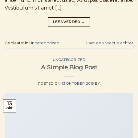
ante nunc, mollis a lectus ac, volutpat placerat ante.
Vestibulum sit amet […]
LEES VERDER
→
Geplaatst in
Uncategorized
Laat een reactie achter
UNCATEGORIZED
A Simple Blog Post
POSTED ON
13 OKTOBER 2015
BY
13
okt