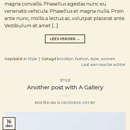
magna convallis. Phasellus egestas nunc eu
venenatis vehicula. Phasellus et magna nulla. Proin
ante nunc, mollis a lectus ac, volutpat placerat ante.
Vestibulum sit amet […]
LEES VERDER
→
Geplaatst in
Style
|
Getagd
brooklyn
,
fashion
,
style
,
women
Laat een reactie achter
STYLE
Another post with A Gallery
POSTED ON
16 DECEMBER 2013
BY
16
dec