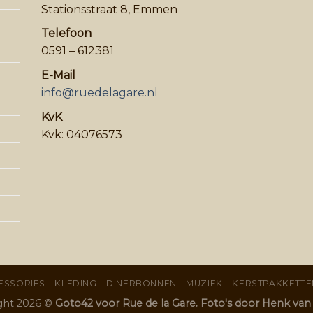
Stationsstraat 8, Emmen
Telefoon
0591 – 612381
E-Mail
info@ruedelagare.nl
KvK
Kvk: 04076573
ESSORIES
KLEDING
DINERBONNEN
MUZIEK
KERSTPAKKETTE
ght 2026 ©
Goto42 voor Rue de la Gare. Foto's door Henk va