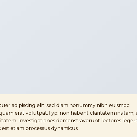
tuer adipiscing elit, sed diam nonummy nibh euismod
quam erat volutpat.Typi non habent claritatem insitam; 
laritatem. Investigationes demonstraverunt lectores leger
tas est etiam processus dynamicus