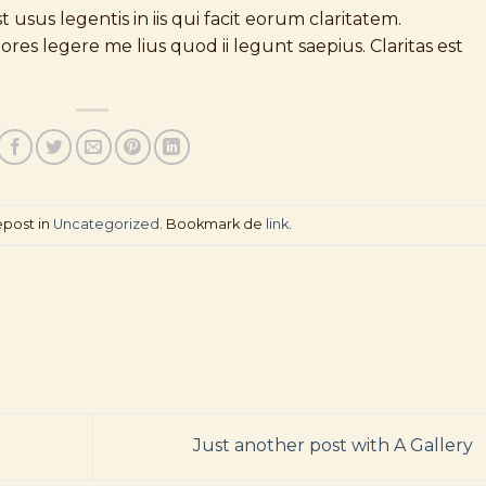
 usus legentis in iis qui facit eorum claritatem.
es legere me lius quod ii legunt saepius. Claritas est
epost in
Uncategorized
. Bookmark de
link
.
Just another post with A Gallery