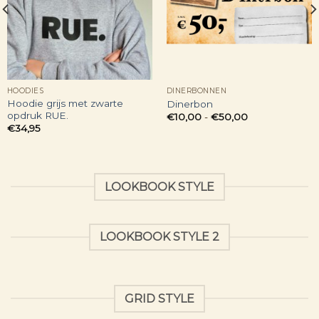
HOODIES
DINERBONNEN
Hoodie grijs met zwarte
Dinerbon
opdruk RUE.
Prijsklasse:
€
10,00
-
€
50,00
€10,00
€
34,95
tot
€50,00
LOOKBOOK STYLE
LOOKBOOK STYLE 2
GRID STYLE