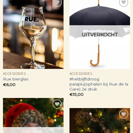
Toevoegen
Toevoegen
aan
aan
verlanglijst
verlanglijst
UITVERKOCHT
ACCESSORIES
ACCESSORIES
#hetblijftdroog
Rue bierglas
paraplu(ophalen bij Rue de la
€
6,00
Gare) 2e druk
€
15,00
Toevoegen
aan
verlanglijst