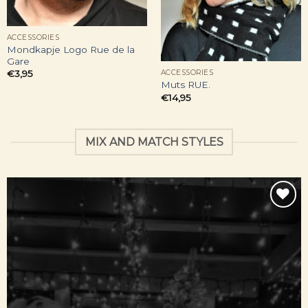
ACCESSORIES
Mondkapje Logo Rue de la
Gare
ACCESSORIES
€
3,95
Muts RUE.
€
14,95
MIX AND MATCH STYLES
Toevoegen
aan
verlanglijst