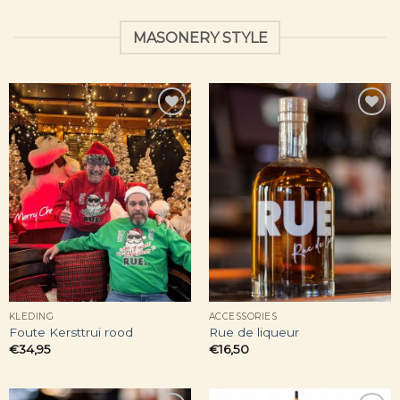
MASONERY STYLE
Toevoegen
Toevoegen
aan
aan
verlanglijst
verlanglijst
KLEDING
ACCESSORIES
Foute Kersttrui rood
Rue de liqueur
€
34,95
€
16,50